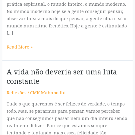
prática espiritual, o mundo inteiro, o mundo moderno.
uma
No mundo moderno hoje se a gente conseguir pensar,
prática
observar talvez mais do que pensar, a gente olha e vê o
espiritual
mundo num ritmo frenético. Hoje a gente é estimulado
[…]
Read More »
A vida não deveria ser uma luta
A
vida
constante
não
deveria
Reflexões
/
CMK Mahabodhi
ser
Tudo o que queremos é ser felizes de verdade, o tempo
uma
todo. Mas, se pararmos para pensar, vamos perceber
luta
que não conseguimos passar nem um dia inteiro sendo
constante
realmente felizes. Parece que estamos sempre
tentando e tentando, mas essea felicidade tão