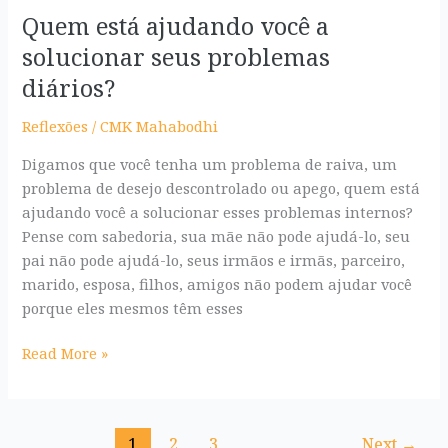
Quem está ajudando você a
Quem
está
solucionar seus problemas
ajudando
diários?
você
a
Reflexões
/
CMK Mahabodhi
solucionar
Digamos que você tenha um problema de raiva, um
seus
problema de desejo descontrolado ou apego, quem está
problemas
ajudando você a solucionar esses problemas internos?
diários?
Pense com sabedoria, sua mãe não pode ajudá-lo, seu
pai não pode ajudá-lo, seus irmãos e irmãs, parceiro,
marido, esposa, filhos, amigos não podem ajudar você
porque eles mesmos têm esses
Read More »
1
2
3
Next
→