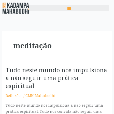
Ir
para
o
conteúdo
meditação
Tudo neste mundo nos impulsiona
Tudo
neste
a não seguir uma prática
mundo
espiritual
nos
impulsiona
Reflexões
/
CMK Mahabodhi
a
Tudo neste mundo nos impulsiona a não seguir uma
não
prática espiritual. Tudo nos convida não seguir uma
seguir